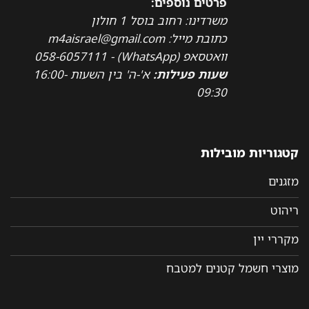
פרטים נוספים:
משרדינו: רחוב בוסל 1 חולון
כתובת מייל: m4aisrael@gmail.com
וואטסאפ (WhatsApp) - 058-6057111
שעות פעילות:
א'-ה' בין השעות 16:00-
09:30
קטגוריות מובילות
מזגנים
ריהוט
מקררי יין
מוצרי חשמל קטנים למטבח