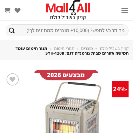
Sk
conte
חיפוש
עבור:
קניון בשביל כולם
»
מוצרים
»
תנורי חימום
»
תנור חימום עומד
חמישה אזורים מבית נורמנדה דגם: SYH-1208
-24%
שמור
מוצר
במועדפים