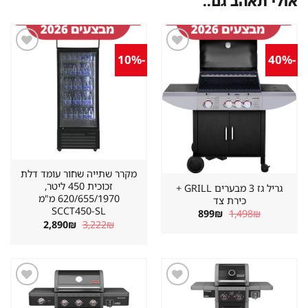
אולי תאהב גם..
-10%
-40%
שמור
שמור
מוצר
מוצר
במועדפים
במועדפים
מקרר שתייה שחור עומד דלת
זכוכית 450 ליטר,
גריל גז 3 מבערים GRILL +
620/655/1970 מ"מ
כירת צד
SCCT450-SL
המחיר
המחיר
899
₪
1,498
₪
המקורי
הנוכחי
המחיר
המחיר
2,890
₪
3,222
₪
היה:
הוא:
המקורי
הנוכחי
899₪.
1,498₪.
היה:
הוא:
2,890₪.
3,222₪.
שמור
שמור
מוצר
מוצר