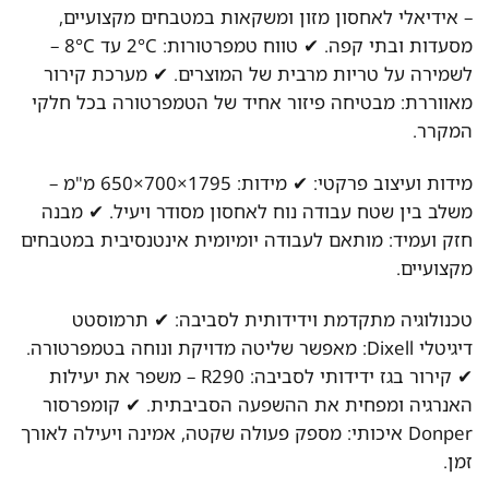
– אידיאלי לאחסון מזון ומשקאות במטבחים מקצועיים,
מסעדות ובתי קפה. ✔ טווח טמפרטורות: 2°C עד 8°C –
לשמירה על טריות מרבית של המוצרים. ✔ מערכת קירור
מאווררת: מבטיחה פיזור אחיד של הטמפרטורה בכל חלקי
המקרר.
מידות ועיצוב פרקטי: ✔ מידות: 1795×700×650 מ"מ –
משלב בין שטח עבודה נוח לאחסון מסודר ויעיל. ✔ מבנה
חזק ועמיד: מותאם לעבודה יומיומית אינטנסיבית במטבחים
מקצועיים.
טכנולוגיה מתקדמת וידידותית לסביבה: ✔ תרמוסטט
דיגיטלי Dixell: מאפשר שליטה מדויקת ונוחה בטמפרטורה.
✔ קירור בגז ידידותי לסביבה: R290 – משפר את יעילות
האנרגיה ומפחית את ההשפעה הסביבתית. ✔ קומפרסור
Donper איכותי: מספק פעולה שקטה, אמינה ויעילה לאורך
זמן.