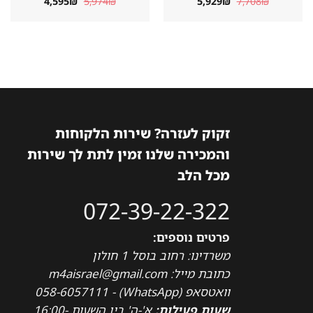
המחיר
המחיר
המחיר
המחיר
4,595
₪
5,974
₪
5,929
₪
7,708
₪
המקורי
הנוכחי
המקורי
הנוכחי
היה:
הוא:
היה:
הוא:
4,595₪.
5,974₪.
5,929₪.
7,708₪.
זקוק לעזרה? שירות הלקוחות
והמכירה שלנו זמין לתת לך שירות
מכל הלב
072-39-22-322
פרטים נוספים:
משרדינו: רחוב בוסל 1 חולון
כתובת מייל: m4aisrael@gmail.com
וואטסאפ (WhatsApp) - 058-6057111
שעות פעילות:
א'-ה' בין השעות 16:00-