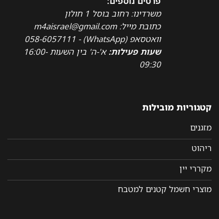
פרטים נוספים:
משרדינו: רחוב בוסל 1 חולון
כתובת מייל: m4aisrael@gmail.com
וואטסאפ (WhatsApp) - 058-6057111
שעות פעילות:
א'-ה' בין השעות 16:00-
09:30
קטגוריות מובילות
מזגנים
ריהוט
מקררי יין
מוצרי חשמל קטנים למטבח