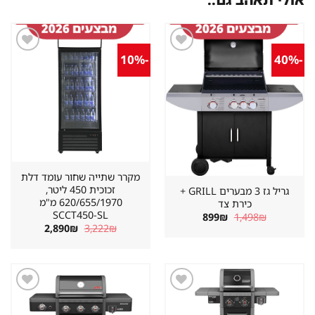
-10%
-40%
שמור
שמור
מוצר
מוצר
במועדפים
במועדפים
מקרר שתייה שחור עומד דלת
זכוכית 450 ליטר,
גריל גז 3 מבערים GRILL +
620/655/1970 מ"מ
כירת צד
SCCT450-SL
המחיר
המחיר
899
₪
1,498
₪
המקורי
הנוכחי
המחיר
המחיר
2,890
₪
3,222
₪
היה:
הוא:
המקורי
הנוכחי
899₪.
1,498₪.
היה:
הוא:
2,890₪.
3,222₪.
שמור
שמור
מוצר
מוצר