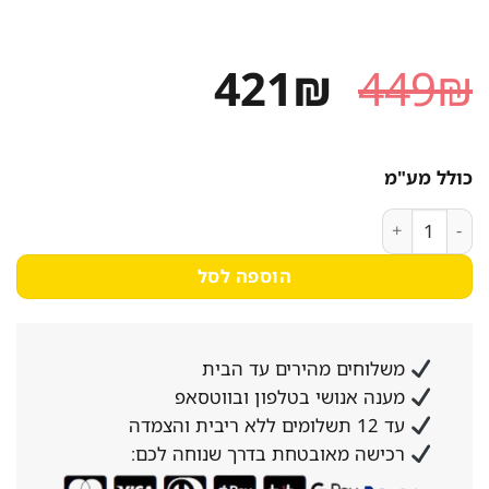
המחיר
המחיר
421
₪
449
₪
המקורי
הנוכחי
היה:
הוא:
כולל מע"מ
421₪.
449₪.
כמות של Asra - שידת לילה - צבע לבן - משלוח חינם
הוספה לסל
משלוחים מהירים עד הבית
מענה אנושי בטלפון ובווטסאפ
עד 12 תשלומים ללא ריבית והצמדה
רכישה מאובטחת בדרך שנוחה לכם: