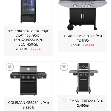
מקרר שתייה שחור עומד דלת
זכוכית 450 ליטר,
גריל גז 3 מבערים GRILL +
620/655/1970 מ"מ
כירת צד
SCCT450-SL
המחיר
המחיר
899
₪
1,498
₪
המקורי
הנוכחי
המחיר
המחיר
2,890
₪
3,222
₪
היה:
הוא:
המקורי
הנוכחי
899₪.
1,498₪.
היה:
הוא:
2,890₪.
3,222₪.
שמור
שמור
מוצר
מוצר
במועדפים
במועדפים
גריל גז ⁦COLEMAN G36322⁩
גריל גז ⁦COLEMAN G53231⁩
2,490
₪
3,290
₪