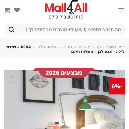
Sk
conte
חיפוש
עבור:
קניון בשביל כולם
»
מוצרים
»
ריהוט
»
שידות לילה
»
ASRA – שידת
לילה – צבע לבן – משלוח חינם
-6%
שמור
מוצר
במועדפים