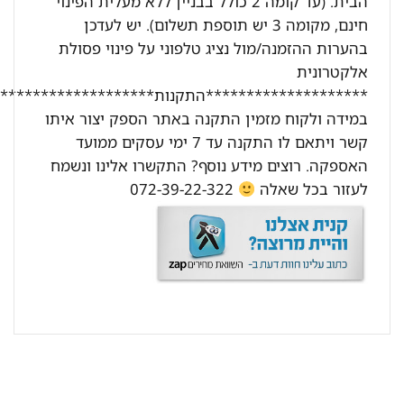
הבית. (עד קומה 2 כולל בבניין ללא מעלית הפינוי
חינם, מקומה 3 יש תוספת תשלום). יש לעדכן
בהערות ההזמנה/מול נציג טלפוני על פינוי פסולת
אלקטרונית
********************התקנות********************:
במידה ולקוח מזמין התקנה באתר הספק יצור איתו
קשר ויתאם לו התקנה עד 7 ימי עסקים ממועד
האספקה. רוצים מידע נוסף? התקשרו אלינו ונשמח
לעזור בכל שאלה
072-39-22-322