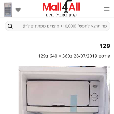
Ski
t
conten
חיפוש
עבור:
129
פורסם
28/07/2019
ב
360 × 640
ב
129