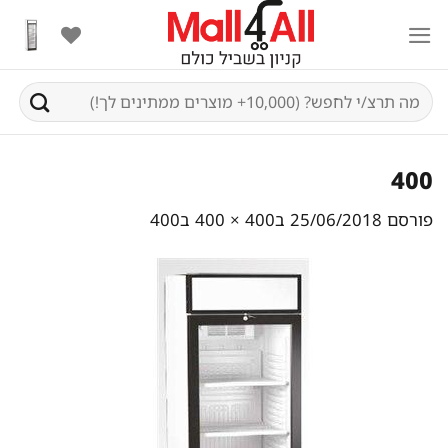
Ski
t
conten
חיפוש
עבור:
400
פורסם
25/06/2018
ב
400 × 400
ב
400