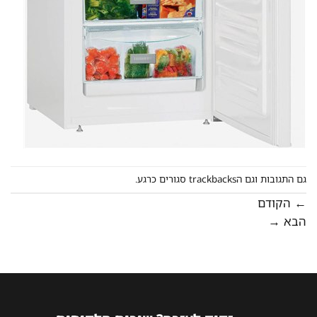
גם התגובות וגם הtrackbacks סגורים כרגע.
←
הקודם
הבא
→