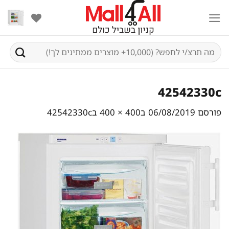
Ski
t
conten
חיפוש
עבור:
42542330c
פורסם
06/08/2019
ב
400 × 400
ב
42542330c