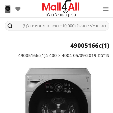
Ski
t
conten
חיפוש
עבור:
49005166c(1)
פורסם
05/09/2019
ב
400 × 400
ב
49005166c(1)