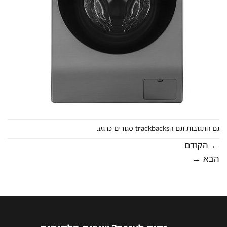
גם התגובות וגם הtrackbacks סגורים כרגע.
←
הקודם
הבא
→