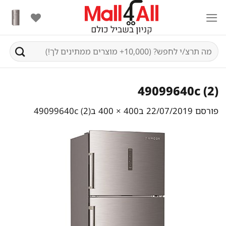
Ski
t
conten
חיפוש
עבור:
49099640c (2)
פורסם
22/07/2019
ב
400 × 400
ב
49099640c (2)