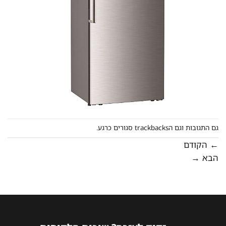
גם התגובות וגם הtrackbacks סגורים כרגע.
←
הקודם
הבא
→