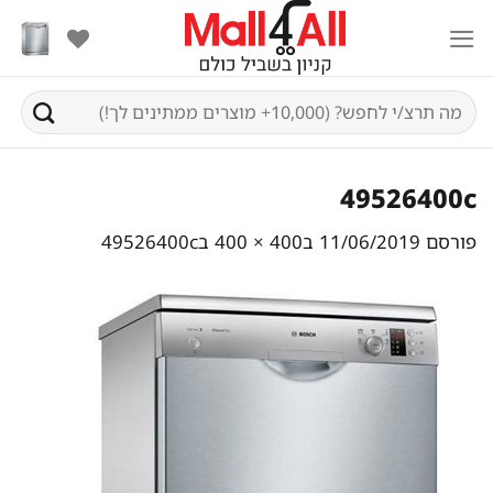
Ski
t
conten
חיפוש
עבור:
49526400c
פורסם
11/06/2019
ב
400 × 400
ב
49526400c