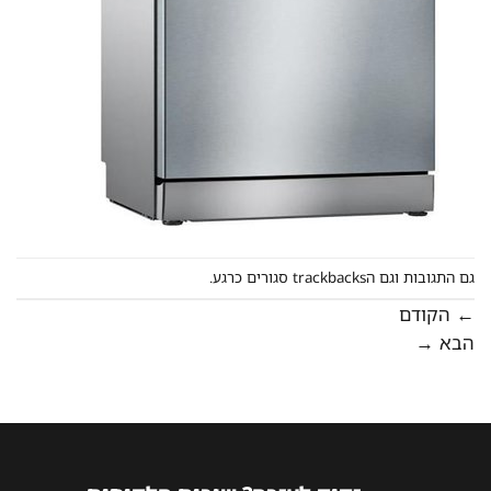
גם התגובות וגם הtrackbacks סגורים כרגע.
←
הקודם
הבא
→