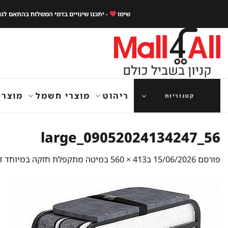
Ski
שימו
- יתכנו שינויים בדמי המשלוח בהתאם לג
t
conten
ריהוט
מוצרי חשמל
מוצרי
קטגוריות
56_09052024134247_large
פורסם
15/06/2026
ב
413 × 560
ב
מיטה מתקפלת חזקה במיוחד דגם לוקס מ