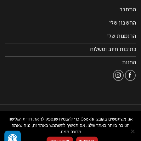
התחבר
החשבון שלי
ההזמנות שלי
כתובות חיוב ומשלוח
החנות
הצהרת
תקנון ותנאי שימוש
נבנה ומנוהל על ידי WEMANAGE
אנו משתמשים בקובצי Cookie כדי להבטיח שנספק לך את חוויית הגלישה
נגישות
באתר
ניהול אתרים
הטובה ביותר באתר שלנו. אם תמשיך להשתמש באתר זה, נניח שאתה
מרוצה ממנו.
צור איתנו קשר