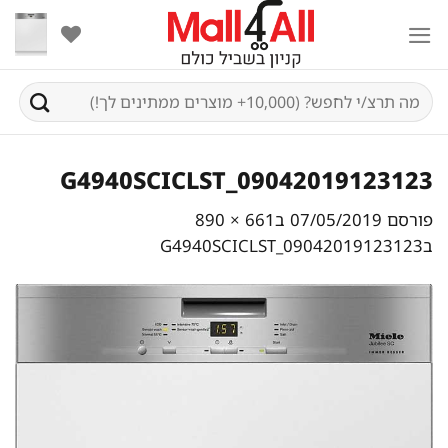
Ski
t
conten
חיפוש
עבור:
G4940SCICLST_09042019123123
פורסם
07/05/2019
ב
661 × 890
ב
G4940SCICLST_09042019123123