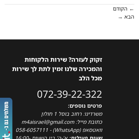
←
הקודם
הבא
→
זקוק לעזרה? שירות הלקוחות
והמכירה שלנו זמין לתת לך שירות
מכל הלב
072-39-22-322
פרטים נוספים:
משרדינו: רחוב בוסל 1 חולון
כתובת מייל: m4aisrael@gmail.com
וואטסאפ (WhatsApp) - 058-6057111
שעות פעילות:
א'-ה' בין השעות 16:00-