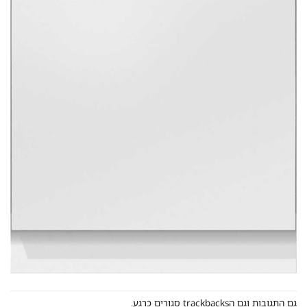
גם התגובות וגם הtrackbacks סגורים כרגע.