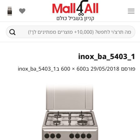
Ski
t
conten
חיפוש
עבור:
inox_ba_5403_1
פורסם
29/05/2018
ב
600 × 600
ב
inox_ba_5403_1