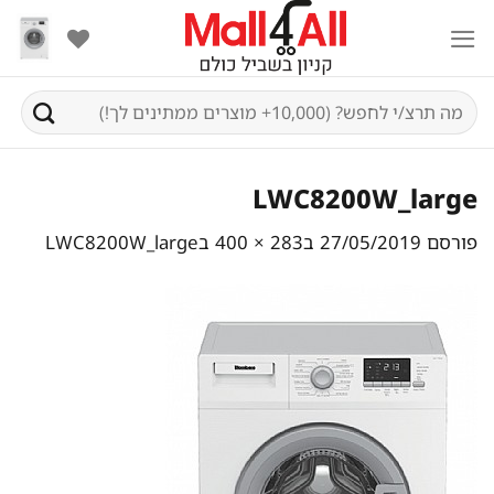
Ski
t
conten
חיפוש
עבור:
LWC8200W_large
פורסם
27/05/2019
ב
283 × 400
ב
LWC8200W_large