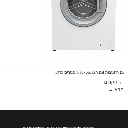
גם התגובות וגם הtrackbacks סגורים כרגע.
←
הקודם
הבא
→