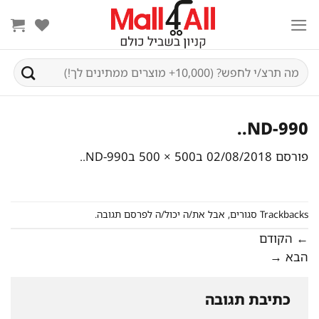
Ski
t
conten
חיפוש
עבור:
ND-990..
פורסם
02/08/2018
ב
500 × 500
ב
ND-990..
Trackbacks סגורים, אבל את/ה יכול/ה
לפרסם תגובה
.
←
הקודם
הבא
→
כתיבת תגובה