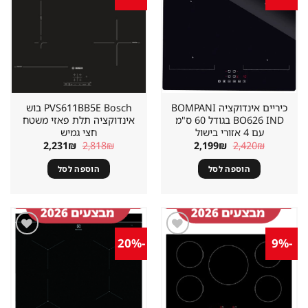
מוצר
מוצר
במועדפים
במועדפים
כיריים אינדוקציה BOMPANI
PVS611BB5E Bosch בוש
BO626 IND בגודל 60 ס"מ
אינדוקציה תלת פאזי משטח
עם 4 אזורי בישול
חצי גמיש
המחיר
המחיר
המחיר
המחיר
2,231
₪
2,818
₪
2,199
₪
2,420
₪
המקורי
הנוכחי
המקורי
הנוכחי
היה:
הוא:
היה:
הוא:
הוספה לסל
הוספה לסל
2,231₪.
2,818₪.
2,199₪.
2,420₪.
-20%
-9%
שמור
שמור
מוצר
מוצר
במועדפים
במועדפים