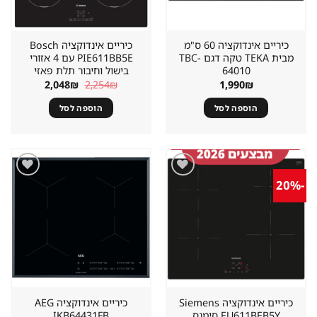
כיריים אינדוקציה 60 ס"מ
כיריים אינדוקציה Bosch
מבית TEKA טקה דגם TBC-
PIE611BB5E עם 4 אזורי
64010
בישול וחיבור תלת פאזי
המחיר
המחיר
2,048
₪
2,254
₪
1,990
₪
המקורי
הנוכחי
היה:
הוא:
הוספה לסל
הוספה לסל
2,048₪.
2,254₪.
-20%
שמור
שמור
מוצר
מוצר
במועדפים
במועדפים
‏כיריים אינדוקציה Siemens
‏כיריים אינדוקציה AEG
EU611BEB5Y סימנס
IKB64431FB