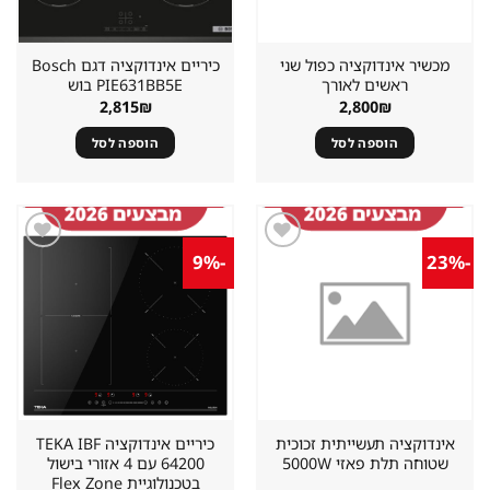
מכשיר אינדוקציה כפול שני
‏כיריים אינדוקציה דגם Bosch
ראשים לאורך
PIE631BB5E בוש
2,815
₪
2,800
₪
הוספה לסל
הוספה לסל
-9%
-23%
שמור
שמור
מוצר
מוצר
במועדפים
במועדפים
אינדוקציה תעשייתית זכוכית
כיריים אינדוקציה TEKA IBF
שטוחה תלת פאזי 5000W
64200 עם 4 אזורי בישול
בטכנולוגיית Flex Zone