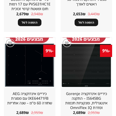
ראשים לאורך
PVS631HC1E עם 17 רמות
חום ומשטח קרמי זכוכית
המחיר
המחיר
המחיר
המחיר
2,679
₪
2,948
₪
2,653
₪
3,449
₪
המקורי
הנוכחי
המקורי
הנוכחי
היה:
הוא:
היה:
הוא:
הוספה לסל
הוספה לסל
2,679₪.
2,948₪.
2,653₪.
3,449₪.
-9%
-9%
שמור
שמור
מוצר
מוצר
במועדפים
במועדפים
כיריים אינדוקציה Gorenje
כיריים אינדוקציה AEG
IS645BG – התקנה
IKE64471FB עם מסגרת
אינטגרלית, פונקציות חכמות
שחורה 60 ס"מ – שנה אחריות
וסדרת OmniFlex IQ
המחיר
המחיר
המחיר
המחיר
2,689
₪
2,959
₪
2,689
₪
2,959
₪
המקורי
הנוכחי
המקורי
הנוכחי