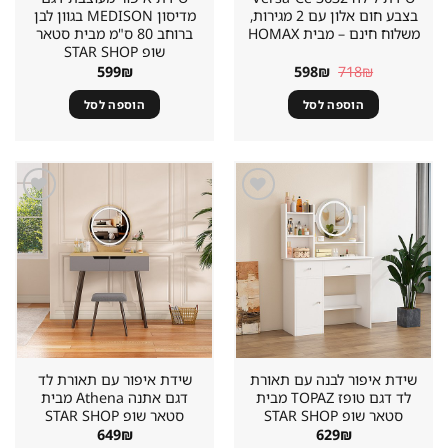
בצבע חום אלון עם 2 מגירות,
מדיסון MEDISON בגוון לבן
משלוח חינם – מבית HOMAX
ברוחב 80 ס"מ מבית סטאר
שופ STAR SHOP
המחיר
המחיר
599
₪
598
₪
718
₪
המקורי
הנוכחי
היה:
הוא:
הוספה לסל
הוספה לסל
598₪.
718₪.
שמור
שמור
מוצר
מוצר
במועדפים
במועדפים
שידת איפור לבנה עם תאורת
שידת איפור עם תאורת לד
לד דגם טופז TOPAZ מבית
דגם אתנה Athena מבית
סטאר שופ STAR SHOP
סטאר שופ STAR SHOP
649
₪
629
₪