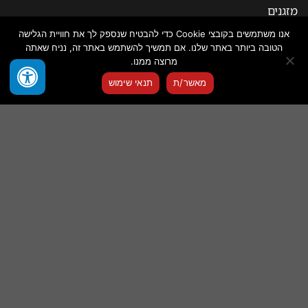
מזגנים
אנו משתמשים בקובצי Cookie כדי להבטיח שנספק לך את חוויית הגלישה
ריהוט
הטובה ביותר באתר שלנו. אם תמשיך להשתמש באתר זה, נניח שאתה
מרוצה ממנו.
מקררי יין
צור איתנו קשר
מאשר/ת
תנאי שימוש
מוצרי חשמל קטנים למטבח
OPEN
CHATY
שירות לקוחות
בלוג
אודות החברה
תקנון ותנאי שימוש באתר
משלוח ואיסוף עצמי
פינוי פסולת אלקטרונית