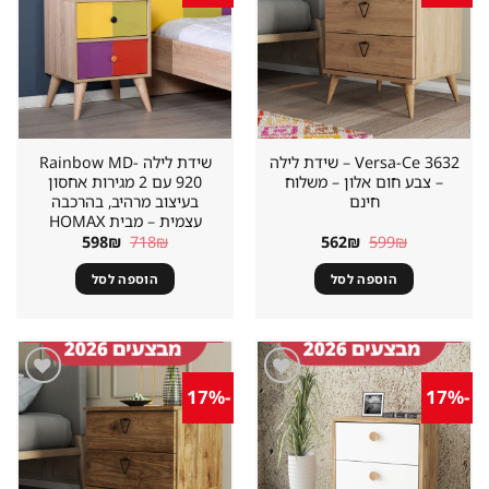
במועדפים
במועדפים
Versa-Ce 3632 – שידת לילה
שידת לילה Rainbow MD-
– צבע חום אלון – משלוח
920 עם 2 מגירות אחסון
חינם
בעיצוב מרהיב, בהרכבה
עצמית – מבית HOMAX
המחיר
המחיר
המחיר
המחיר
598
₪
718
₪
562
₪
599
₪
המקורי
הנוכחי
המקורי
הנוכחי
היה:
הוא:
היה:
הוא:
הוספה לסל
הוספה לסל
598₪.
718₪.
562₪.
599₪.
-17%
-17%
שמור
שמור
מוצר
מוצר
במועדפים
במועדפים