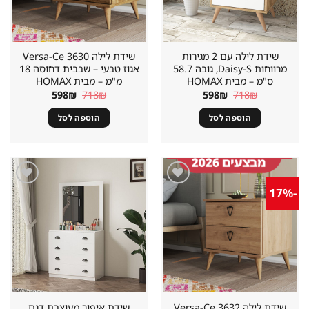
שידת לילה עם 2 מגירות
שידת לילה Versa-Ce 3630
מרווחות Daisy-S, גובה 58.7
אגוז טבעי – שבבית דחוסה 18
ס"מ – מבית HOMAX
מ"מ – מבית HOMAX
המחיר
המחיר
המחיר
המחיר
598
₪
718
₪
598
₪
718
₪
המקורי
הנוכחי
המקורי
הנוכחי
היה:
הוא:
היה:
הוא:
הוספה לסל
הוספה לסל
598₪.
718₪.
598₪.
718₪.
-17%
שמור
שמור
מוצר
מוצר
במועדפים
במועדפים
שידת לילה Versa-Ce 3632
שידת איפור מעוצבת דגם