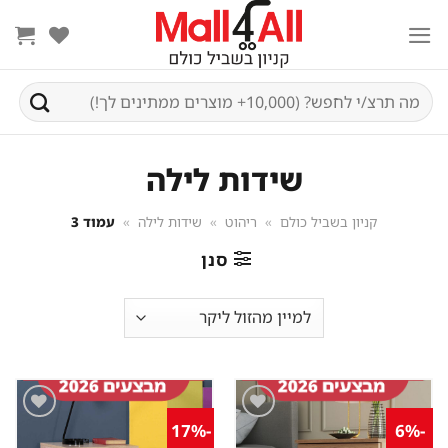
Ski
t
conten
חיפוש
עבור:
שידות לילה
קניון בשביל כולם
»
ריהוט
»
שידות לילה
»
עמוד 3
סנן
-17%
-6%
שמור
שמור
מוצר
מוצר