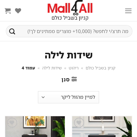
Ski
t
conten
חיפוש
עבור:
שידות לילה
קניון בשביל כולם
»
ריהוט
»
שידות לילה
»
עמוד 4
סנן
שמור
שמור
מוצר
מוצר