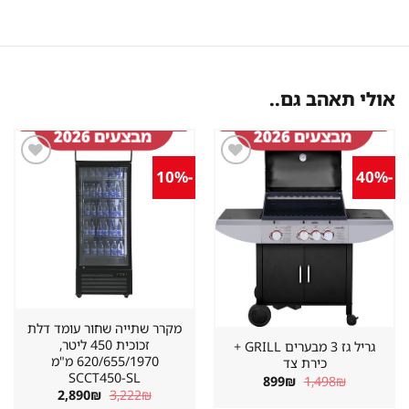
אולי תאהב גם..
-10%
-40%
שמור
שמור
מוצר
מוצר
במועדפים
במועדפים
מקרר שתייה שחור עומד דלת
זכוכית 450 ליטר,
גריל גז 3 מבערים GRILL +
620/655/1970 מ"מ
כירת צד
SCCT450-SL
המחיר
המחיר
899
₪
1,498
₪
המקורי
הנוכחי
המחיר
המחיר
2,890
₪
3,222
₪
היה:
הוא:
המקורי
הנוכחי