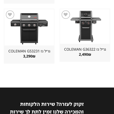
899₪.
1,498₪.
היה:
הוא:
2,890₪.
3,222₪.
שמור
שמור
מוצר
מוצר
במועדפים
במועדפים
גריל גז ⁦COLEMAN G36322⁩
גריל גז ⁦COLEMAN G53231⁩
2,490
₪
3,290
₪
זקוק לעזרה? שירות הלקוחות
והמכירה שלנו זמין לתת לך שירות