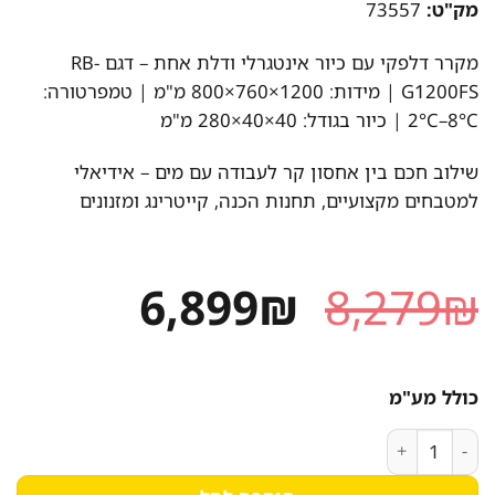
מק"ט:
73557
מקרר דלפקי עם כיור אינטגרלי ודלת אחת – דגם RB-
G1200FS | מידות: 1200×760×800 מ"מ | טמפרטורה:
‎2°C–8°C | כיור בגודל: 40×40×280 מ"מ
שילוב חכם בין אחסון קר לעבודה עם מים – אידיאלי
למטבחים מקצועיים, תחנות הכנה, קייטרינג ומזנונים
המחיר
המחיר
6,899
₪
8,279
₪
המקורי
הנוכחי
היה:
הוא:
כולל מע"מ
6,899₪.
8,279₪.
כמות של מקרר דלפק עם כיור דלת אחת 120 ס"מ נסליין