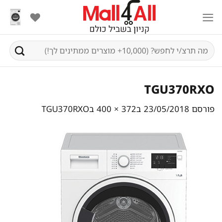
Ski
t
conten
חיפוש
עבור:
TGU370RXO
פורסם
23/05/2018
ב
372 × 400
ב
TGU370RXO