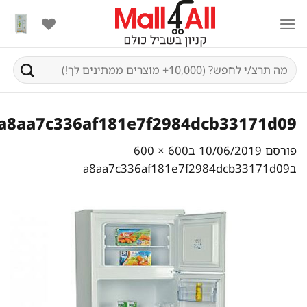
Ski
t
conten
חיפוש
עבור:
a8aa7c336af181e7f2984dcb33171d09
פורסם
10/06/2019
ב
600 × 600
ב
a8aa7c336af181e7f2984dcb33171d09