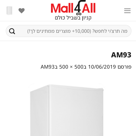
Ski
t
conten
חיפוש
עבור:
AM93
פורסם
10/06/2019
ב
500 × 500
ב
AM93