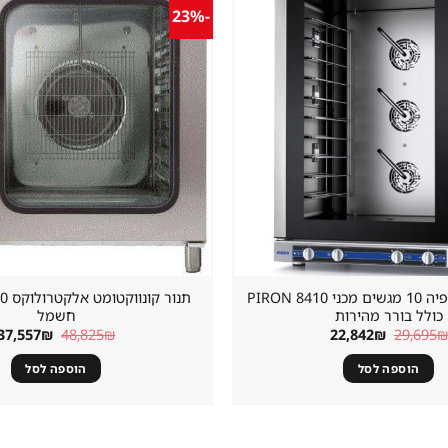
-23%
שמור
מוצר
במועדפים
תנור בישול ואפיה 10 מגשים מכני 8410 PIRON
כולל בורר מהירות
חשמל
המחיר
המחיר
המחיר
37,557
₪
48,825
₪
22,842
₪
29,695
₪
המקורי
הנוכחי
המקורי
היה:
הוא:
היה:
הוספה לסל
הוספה לסל
48,825₪.
22,842₪.
29,695₪.