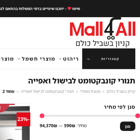
Ski
שימו
- יתכנו שינויים בדמי המשלוח בהתאם לג
t
conten
ריהוט
מוצרי חשמל
מוצרי
קטגוריות
תנורי קונבקטומט לבישול ואפייה
קניון בשביל כולם
»
מטבח מוסדי
»
תנורי קונבקטומט לבישול ואפייה
»
עמוד 2
סנן לפי מחיר
-23%
מחיר
מחיר
מחיר:
590₪
—
94,370₪
סנן
מינימלי
מקסימלי