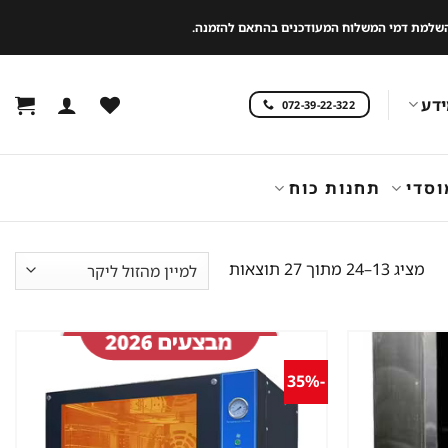
 להשלמת דמי המשלוח המעודכנים בהתאם להזמנה.
דע
072-39-22-322
וסדי
תחנות כוח
ממוין
מציג 13–24 מתוך 27 תוצאות
לפי
מחיר:
מהזול
ליקר
-35%
שמור
שמור
מוצר
מוצר
במועדפים
במועדפים