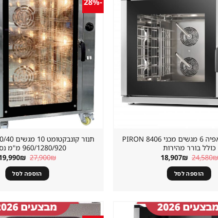
-28%
שמור
מוצר
במועדפים
תנור בישול ואפיה 6 מגשים מכני 8406 PIRON
כולל בורר מהירות
960/1280/920 מ"מ נסליין
המחיר
המחיר
המחיר
19,990
₪
27,900
₪
18,907
₪
24,580
₪
המקורי
הנוכחי
המקורי
היה:
הוא:
היה:
הוספה לסל
הוספה לסל
27,900₪.
18,907₪.
24,580₪.