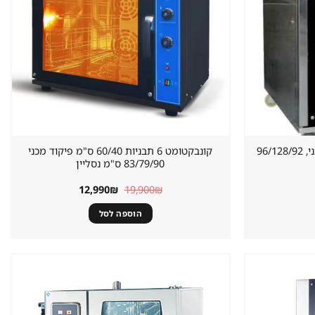
קונבקטומט חשמלי 10 ,פיקוד מכני, 96/128/92
קונבקטומט 6 תבניות 60/40 ס"מ פיקוד מכני
83/79/90 ס"מ נסליין
המחיר
המחיר
12,990
₪
19,900
₪
המקורי
הנוכחי
היה:
הוא:
הוספה לסל
12,990₪.
19,900₪.
שמור
שמור
מוצר
מוצר
במועדפים
במועדפים