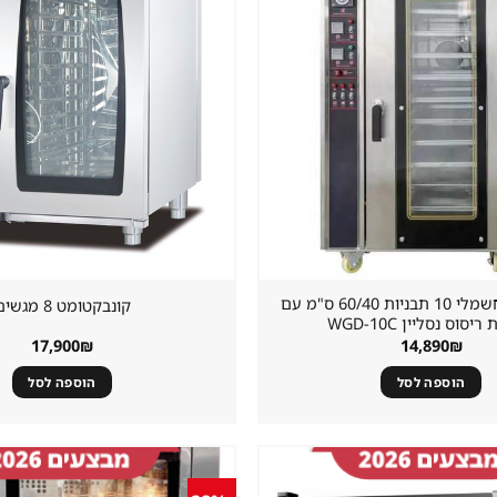
מוצר
במועדפים
קונבקטומט חשמלי 10 תבניות 60/40 ס"מ עם
קונבקטומט 8 מגשים
סוס נסליין WGD-10C
17,900
₪
14,890
₪
הוספה לסל
הוספה לסל