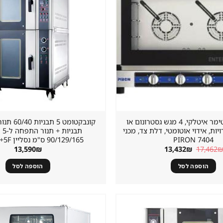
מיני קומביסטימר איטלקי, 4 מגש גסטרונום או
3 מהירויות, אידוי אוטומטי, דלת צד, מכני
תבנ
7404 PIRON
המחיר
המחיר
13,590
₪
13,432
₪
17,462
₪
המקורי
הנוכחי
היה:
הוא:
הוספה לסל
הוספה לסל
13,432₪.
17,462₪.
שמור