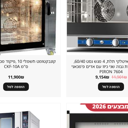
קונווקטומט איטלקי תלת, 4 מגש גסט 60/40,
 גבוה שני כיוו עם אדים פ'מכאני
ס"מ CKF-10A
7604 PIRON
המחיר
המחיר
11,900
₪
9,154
₪
11,901
₪
המקורי
הנוכחי
היה:
הוא:
הוספה לסל
הוספה לסל
9,154₪.
11,901₪.
שמור
מוצר
במועדפים