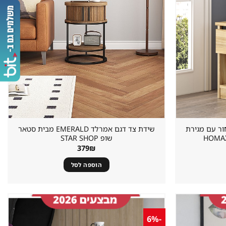
במועדפים
במועדפים
ורן-שחור עם מגירת
שידת צד דגם אמרלד EMERALD מבית סטאר
שופ STAR SHOP
יר
379
₪
כחי
:
הוספה לסל
34
-6%
שמור
שמור