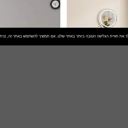
שמור
מוצר
במועדפים
לבנה עם תאורת לד דגם סיטרין
שידת איפור משלוח חינם מרחפת
מבית סטאר שופ STAR SHOP
498
₪
469
₪
הוספה לסל
הוספה לסל