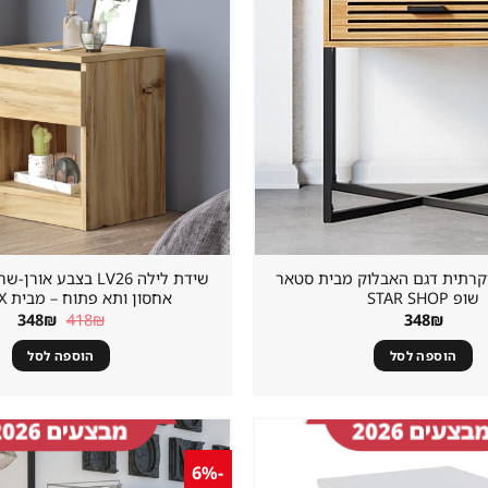
במועדפים
וקרתית דגם האבלוק מבית סטאר
שידת לילה LV26 בצבע א
שופ STAR SHOP
אחסון ותא פתוח – מבית HOMAX
המחיר
המח
348
₪
418
₪
348
₪
המקורי
הנו
היה:
הוא
הוספה לסל
הוספה לסל
8₪.
418₪.
-6%
שמור