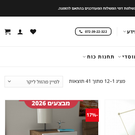
 להשלמת דמי המשלוח המעודכנים בהתאם להזמנה.
דע
072-39-22-322
וסדי
תחנות כוח
ממוין
מציג 1–12 מתוך 41 תוצאות
לפי
מחיר:
מהזול
ליקר
-17%
שמור
שמור
מוצר
מוצר
במועדפים
במועדפים