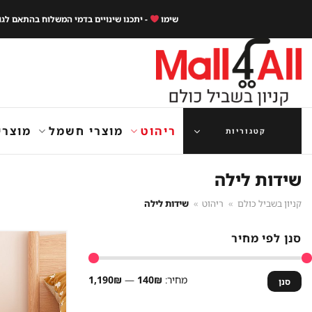
Ski
שימו
- יתכנו שינויים בדמי המשלוח בהתאם לג
t
conten
ריהוט
מוצרי חשמל
מוצרי
קטגוריות
שידות לילה
קניון בשביל כולם
»
ריהוט
»
שידות לילה
סנן לפי מחיר
מחיר
מחיר
מחיר:
140₪
—
1,190₪
סנן
מינימלי
מקסימלי