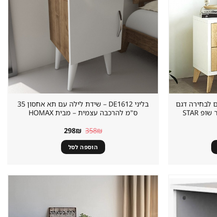
 צבעים לבחירה דגם
בליני DE1612 – שידת לילה עם תא אחסון 35
אסטוריה ASTORIA מבית סטאר שופ STAR
ס"מ להרכבה עצמית – מבית HOMAX
המחיר
המחיר
298
₪
358
₪
המקורי
הנוכחי
היה:
הוא:
הוספה לסל
298₪.
358₪.
שמור
שמור
מוצר
מוצר
במועדפים
במועדפים